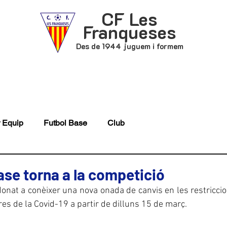
CF Les
Franqueses
Des de 1944 juguem i formem
P
FUTBOL BASE
ACTUALITAT
 Equip
Futbol Base
Club
base torna a la competició
onat a conèixer una nova onada de canvis en les restricci
res de la Covid-19 a partir de dilluns 15 de març.