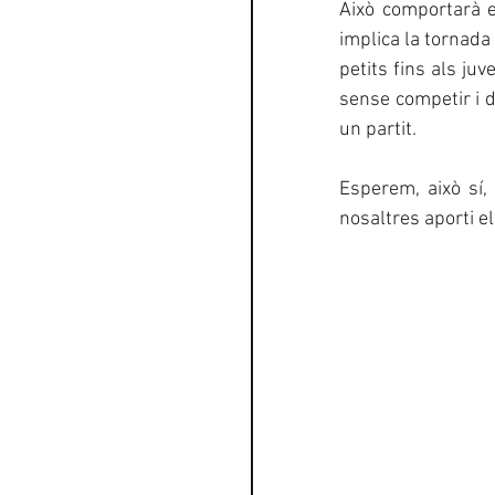
Això comportarà e
implica la tornada 
petits fins als ju
sense competir i d
un partit.
Esperem, això sí,
nosaltres aporti e