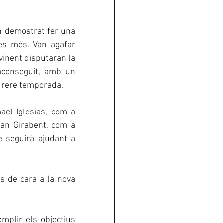
n demostrat fer una 
s més. Van agafar 
vinent disputaran la 
aconseguit, amb un 
a rere temporada.
el Iglesias, com a 
an Girabent, com a 
e seguirà ajudant a 
s de cara a la nova 
plir els objectius 