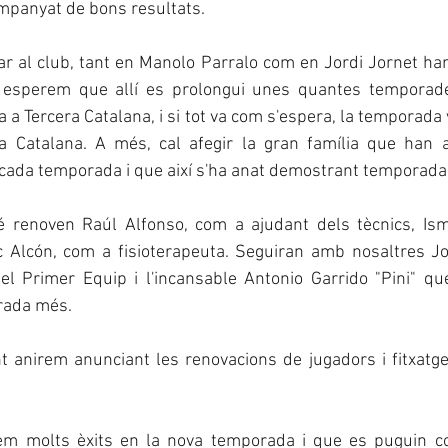
ompanyat de bons resultats.
ar al club, tant en Manolo Parralo com en Jordi Jornet ha
e esperem que allí es prolongui unes quantes temporade
 a Tercera Catalana, i si tot va com s'espera, la temporada 
a Catalana. A més, cal afegir la gran família que han 
t cada temporada i que així s'ha anat demostrant temporad
renoven Raúl Alfonso, com a ajudant dels tècnics, Isma
c Alcón, com a fisioterapeuta. Seguiran amb nosaltres Jo
del Primer Equip i l'incansable Antonio Garrido "Pini" qu
rada més.
t anirem anunciant les renovacions de jugadors i fitxatge
em molts èxits en la nova temporada i que es puguin com