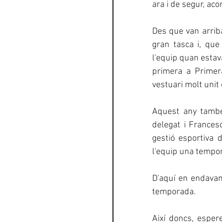
ara i de segur, ac
Des que van arrib
gran tasca i, qu
l'equip quan estava
primera a Primer
vestuari molt uni
Aquest any també 
delegat i Frances
gestió esportiva 
l'equip una tempo
D'aquí en endavan
temporada.
Així doncs, esper