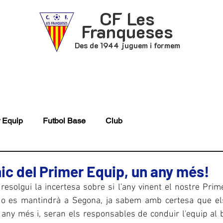
CF Les
Franqueses
Des de 1944 juguem i formem
P
FUTBOL BASE
ACTUALITAT
 Equip
Futbol Base
Club
nic del Primer Equip, un any més!
resolgui la incertesa sobre si l'any vinent el nostre Prime
 o es mantindrà a Segona, ja sabem amb certesa que el
any més i, seran els responsables de conduir l'equip al b