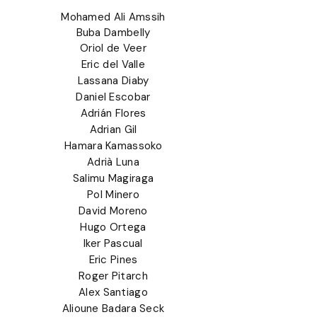
Mohamed Ali Amssih
Buba Dambelly
Oriol de Veer
Eric del Valle
Lassana Diaby
Daniel Escobar
Adrián Flores
Adrian Gil
Hamara Kamassoko
Adrià Luna
Salimu Magiraga
Pol Minero
David Moreno
Hugo Ortega
Iker Pascual
Eric Pines
Roger Pitarch
Alex Santiago
Alioune Badara Seck