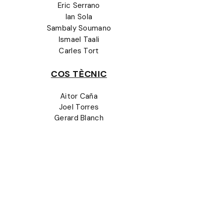
Eric Serrano
Ian Sola
Sambaly Soumano
Ismael Taali
Carles Tort
COS TÈCNIC
Aitor Caña
Joel Torres
Gerard Blanch
Alex Torrella
Ignacio Torrella