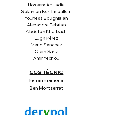
Hossam Aouadia
Solaiman Ben Lmaallem
Youness Boughlalah
Alexandre Febrián
Abdellah Kharbach
Lugh Pérez
Mario Sánchez
Quim Sanz
Amir Yechou
COS TÈCNIC
Ferran Bramona
Ben Montserrat