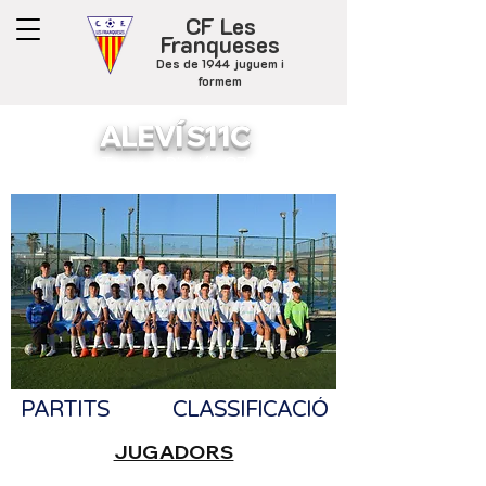
CF Les
Franqueses
Des de 1944 juguem i
formem
ALEVÍ S11C
Tercera Divisió - G7
PARTITS
CLASSIFICACIÓ
JUGADORS