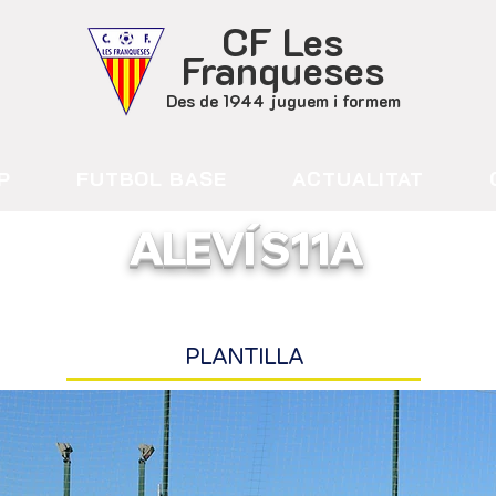
CF Les
Franqueses
Des de 1944 juguem i formem
P
FUTBOL BASE
ACTUALITAT
ALEVÍ S11A
Primera Divisió - G3
PLANTILLA