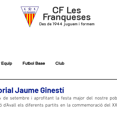
CF Les
Franqueses
Des de 1944 juguem i formem
P
FUTBOL BASE
ACTUALITAT
 Equip
Futbol Base
Club
rial Jaume Ginestí
6 de setembre i aprofitant la festa major del nostre pobl
ó d'Avall els diferents partits en la commemoració del X