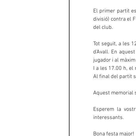
El primer partit e
divisió) contra el
del club.
Tot seguit, a les 1
d'Avall. En aquest
jugador i al màxim 
I a les 17.00 h, el
Al final del partit
Aquest memorial se
Esperem la vostr
interessants.
Bona festa major!