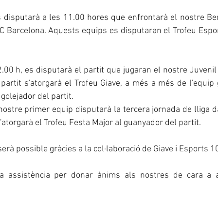
s disputarà a les 11.00 hores que enfrontarà el nostre Be
 FC Barcelona. Aquests equips es disputaran el Trofeu Espor
2.00 h, es disputarà el partit que jugaran el nostre Juvenil 
 partit s'atorgarà el Trofeu Giave, a més a més de l'equip g
golejador del partit.
 nostre primer equip disputarà la tercera jornada de lliga da
 s'atorgarà el Trofeu Festa Major al guanyador del partit.
rà possible gràcies a la col·laboració de Giave i Esports 1
a assistència per donar ànims als nostres de cara a aq