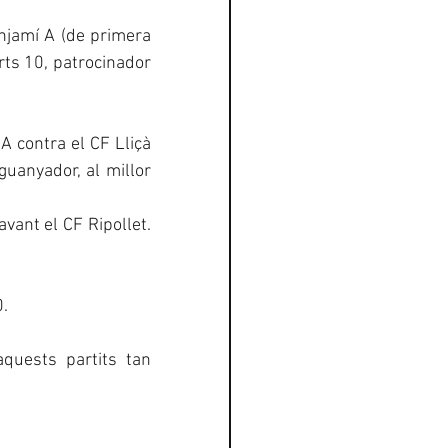
njamí A (de primera 
ts 10, patrocinador 
A contra el CF Lliçà 
uanyador, al millor 
vant el CF Ripollet. 
0.
uests partits tan 