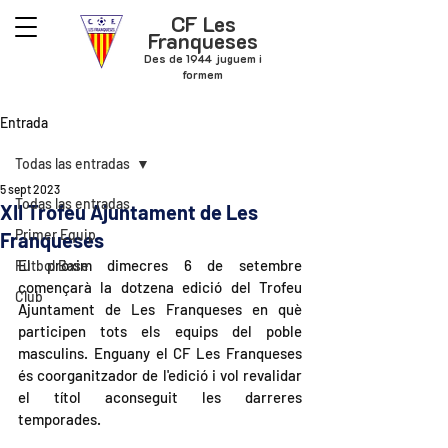
CF Les
Franqueses
Des de 1944 juguem i
formem
Entrada
Todas las entradas
5 sept 2023
Todas las entradas
XII Trofeu Ajuntament de Les
Primer Equip
Franqueses
El pròxim dimecres 6 de setembre 
Futbol Base
començarà la dotzena edició del Trofeu 
Club
Ajuntament de Les Franqueses en què 
participen tots els equips del poble 
masculins. Enguany el CF Les Franqueses 
és coorganitzador de l'edició i vol revalidar 
el títol aconseguit les darreres 
temporades.