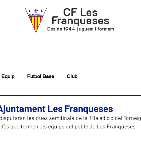
CF Les
Franqueses
Des de 1944 juguem i formem
P
FUTBOL BASE
ACTUALITAT
 Equip
Futbol Base
Club
 Ajuntament Les Franqueses
isputaran les dues semifinals de la 10a edició del Tornei
llès que formen els equips del poble de Les Franqueses.