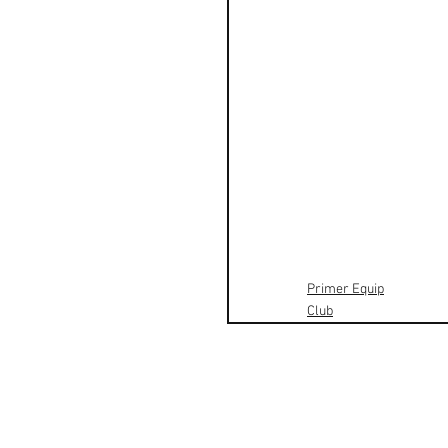
Primer Equip
Club
CF
L
es
F
ranqueses