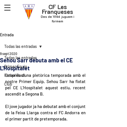
CF Les
Franqueses
Des de 1944 juguem i
formem
Entrada
Todas las entradas
9 sept 2020
Todas las entradas
Sehou Sarr debuta amb el CE
Primer Equip
L'Hospitalet
Després d'una pletòrica temporada amb el 
Futbol Base
nostre Primer Equip, Sehou Sarr ha fixtat 
Club
pel CE L'Hospitalet aquest estiu, recent 
ascendit a Segona B.
El jove jugador ja ha debutat amb el conjunt 
de la Feixa Llarga contra el FC Andorra en 
el primer partit de pretemporada.