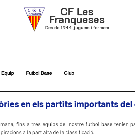
CF Les
Franqueses
Des de 1944 juguem i formem
P
FUTBOL BASE
ACTUALITAT
 Equip
Futbol Base
Club
òries en els partits importants del
mana, fins a tres equips del nostre futbol base tenien pa
piracions a la part alta de la classificació.