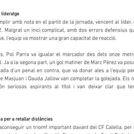
 lideratge
mplir amb nota en el partit de la jornada, vencent al líder,
. Malgrat un inici complicat, amb dos errors defensius qu
se, l'equip va mostrar una gran capacitat de reacció.
, Pol Parra va igualar el marcador des dels onze metre
. Ja a la segona part, un gol matiner de Marc Pérez va posar
urada d'un penal en contra, que va donar ales a l'equip per
e Masjuan i Dauda Jallow van completar la golejada. Els no
n seriosos aspirants al títol i van deixar clar que te
ia per a retallar distàncies
 aconseguir un triomf important davant del CF Calella, per 