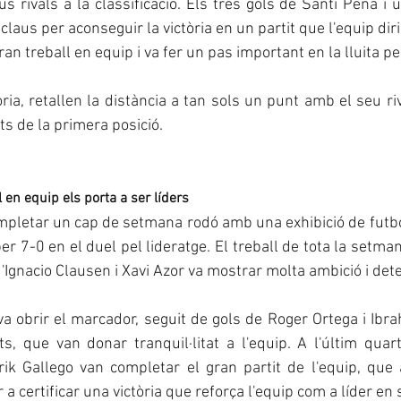
s rivals a la classificació. Els tres gols de Santi Peña i u
laus per aconseguir la victòria en un partit que l'equip diri
n treball en equip i va fer un pas important en la lluita pel
ia, retallen la distància a tan sols un punt amb el seu riv
s de la primera posició.
l en equip els porta a ser líders
mpletar un cap de setmana rodó amb una exhibició de futbo
r 7-0 en el duel pel lideratge. El treball de tota la setman
 d'Ignacio Clausen i Xavi Azor va mostrar molta ambició i det
 obrir el marcador, seguit de gols de Roger Ortega i Ibra
s, que van donar tranquil·litat a l'equip. A l'últim quar
rik Gallego van completar el gran partit de l'equip, que 
 a certificar una victòria que reforça l'equip com a líder en s