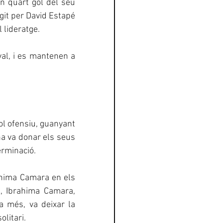
n quart gol del seu 
git per David Estapé 
 lideratge.
al, i es mantenen a 
l ofensiu, guanyant 
a va donar els seus 
erminació.
hima Camara en els 
t, Ibrahima Camara, 
a més, va deixar la 
olitari.