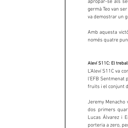
apropar-se als seu
germà Teo van ser c
va demostrar un gra
Amb aquesta victòr
només quatre punt
Aleví S11C: El trebal
L'Aleví S11C va co
l'EFB Sentmenat pe
fruits i el conjunt
Jeremy Menacho va
dos primers quart
Lucas Álvarez i E
porteria a zero, per