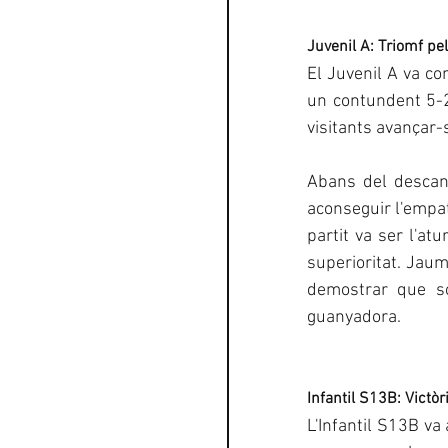
Juvenil A: Triomf pel
El Juvenil A va co
un contundent 5-2
visitants avançar-
Abans del descans
aconseguir l'empat
partit va ser l'at
superioritat. Jaum
demostrar que só
guanyadora.
Infantil S13B: Victòr
L'Infantil S13B va