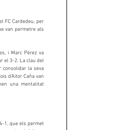
 el FC Cardedeu, per 
e van permetre als 
s, i Marc Pérez va 
 el 3-2. La clau del 
 consolidar la seva 
is d'Aitor Caña van 
nen una mentalitat 
4-1, que els permet 