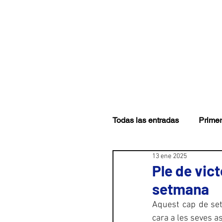
CLUB
PRIMER EQUI
Todas las entradas
Primer
13 ene 2025
Ple de vict
setmana
Aquest cap de set
cara a les seves as