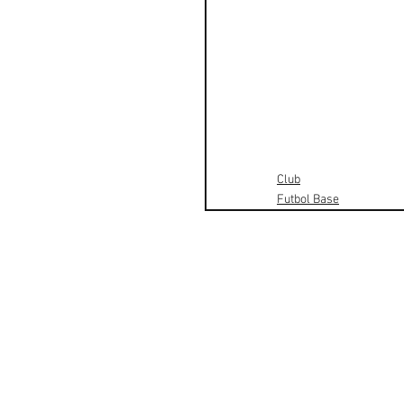
Club
Futbol Base
CF
L
es
F
ranqueses
Zona Es
portiva Municipal, s
08520 Les Franqueses del V
Tlf.: 93 849 36 68
clubfutbollesfranqueses@g