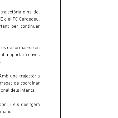
rajectòria dins del 
E o el FC Cardedeu. 
tant per continuar 
prés de formar-se en 
atiu aportarà noves 
s.
 Amb una trajectòria 
rregat de coordinar 
onal dels infants.
ni, i els desitgem 
rmatiu.