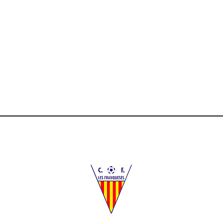
Des d
juguem 
/n
allès (Bcn)
mail.com