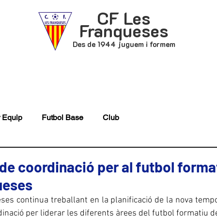
CF Les
Franqueses
Des de 1944 juguem i formem
P
FUTBOL BASE
ACTUALITAT
 Equip
Futbol Base
Club
de coordinació per al futbol forma
ueses
es continua treballant en la planificació de la nova tempo
nació per liderar les diferents àrees del futbol formatiu de 