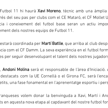
Futbol 11 hi haurà 
Xavi Moreno
, tècnic amb una àmplia t
rés del seu pas per clubs com el CE Mataró, el CF Mollet U
cia i coneixement del futbol base seran un actiu impor
ement dels nostres equips de Futbol 11.
 estarà coordinada per 
Martí Batlle
, que arriba al club des
ncia com el CF Damm. La seva experiència en el futbol form
es per seguir desenvolupant el talent dels nostres jugador
, 
Andoni Molina
 serà el responsable de l'àrea d'Iniciació.
 destacats com la UE Cornellà o el Girona FC, serà l'enca
etits, una fase fonamental en l'aprenentatge esportiu i pers
anqueses volem donar la benvinguda a Xavi, Martí i Ando
its en aquesta nova etapa al capdavant del nostre futbol fo