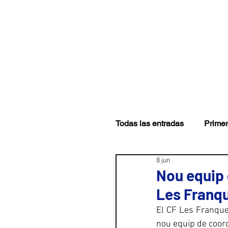
CLUB
PRIMER EQUI
Todas las entradas
Primer
8 jun
Nou equip 
Les Franq
El CF Les Franques
nou equip de coordi