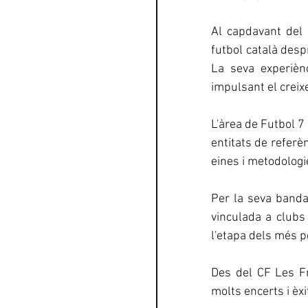
Al capdavant del 
futbol català desp
La seva experièn
impulsant el creix
L'àrea de Futbol 7
entitats de referè
eines i metodologi
Per la seva banda
vinculada a clubs
l'etapa dels més p
Des del CF Les Fr
molts encerts i èx