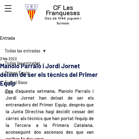
CF Les
Franqueses
Des de 1944 juguem i
formem
Entrada
Todas las entradas
3 feb 2022
Todas las entradas
Manolo Parralo i Jordi Jornet
Primer Equip
deixen de ser els tècnics del Primer
Equip
Futbol Base
Des d'aquesta setmana, Manolo Parralo i 
Club
Jordi Jornet han deixat de ser els 
entrenadors del Primer Equip, després que 
la Junta Directiva hagi decidit cessar del 
càrrec als tècnics que han portat l'equip de 
la Tercera a la Primera Catalana, 
aconseguint dos ascensos des que van 
arribar fa deu anys.