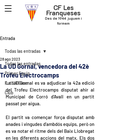
CF Les
Franqueses
Des de 1944 juguem i
formem
Entrada
Todas las entradas
28 ago 2023
Todas las entradas
La UD Gornal, vencedora del 42è
Primer Equip
Trofeu Electrocamps
La UD Gornal es va adjudicar la 42a edició 
Futbol Base
del Trofeu Electrocamps disputat ahir al 
Club
Municipal de Corró d'Avall en un partit 
passat per aigua.
El partit va començar força disputat amb 
anades i vingudes d'ambdós equips, però on 
es va notar el ritme dels del Baix Llobregat 
en les diferents accions del matx. Els dos 