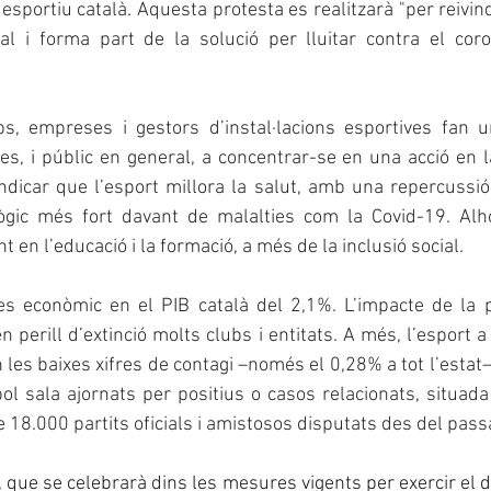
esportiu català. Aquesta protesta es realitzarà "per reivind
al i forma part de la solució per lluitar contra el coron
bs, empreses i gestors d’instal·lacions esportives fan un
es, i públic en general, a concentrar-se en una acció en la
ndicar que l’esport millora la salut, amb una repercussió 
ic més fort davant de malalties com la Covid-19. Alhora, 
t en l’educació i la formació, a més de la inclusió social.
es econòmic en el PIB català del 2,1%. L’impacte de la 
 perill d’extinció molts clubs i entitats. A més, l’esport a
es baixes xifres de contagi –només el 0,28% a tot l’estat–, 
tbol sala ajornats per positius o casos relacionats, situada
18.000 partits oficials i amistosos disputats des del passat
, que se celebrarà dins les mesures vigents per exercir el d