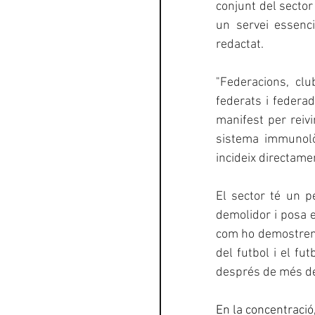
conjunt del sector 
un servei essenci
redactat.
"
Federacions, clu
federats i federad
manifest per reivi
sistema immunològ
incideix directamen
El sector té un p
demolidor i posa en
com ho demostren l
del futbol i el fu
després de més de 
En la concentració