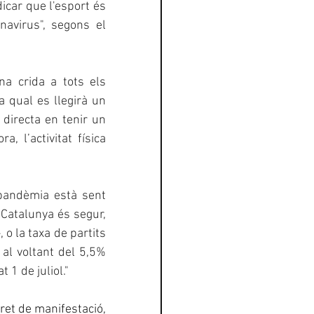
icar que l'esport és 
avirus", segons el 
a crida a tots els 
 qual es llegirà un 
directa en tenir un 
l’activitat física 
pandèmia està sent 
 Catalunya és segur, 
o la taxa de partits 
 al voltant del 5,5% 
 1 de juliol."
ret de manifestació, 