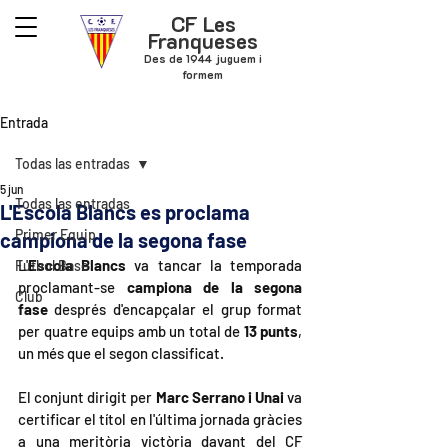
CF Les
Franqueses
Des de 1944 juguem i
formem
Entrada
Todas las entradas
5 jun
Todas las entradas
L'Escola Blancs es proclama
Primer Equip
campiona de la segona fase
L'
Escola Blancs
 va tancar la temporada 
Futbol Base
proclamant-se 
campiona de la segona 
Club
fase
 després d'encapçalar el grup format 
per quatre equips amb un total de 
13 punts
, 
un més que el segon classificat.
El conjunt dirigit per 
Marc Serrano i Unai
 va 
certificar el títol en l'última jornada gràcies 
a una meritòria victòria davant del CF 