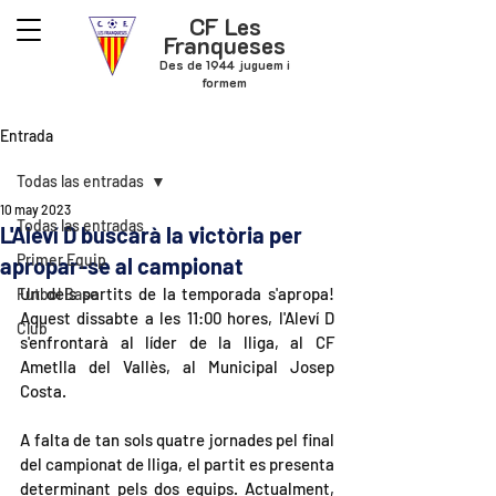
CF Les
Franqueses
Des de 1944 juguem i
formem
Entrada
Todas las entradas
10 may 2023
Todas las entradas
L'Aleví D buscarà la victòria per
Primer Equip
apropar-se al campionat
Un dels partits de la temporada s'apropa! 
Futbol Base
Aquest dissabte a les 11:00 hores, l'Aleví D 
Club
s'enfrontarà al líder de la lliga, al CF 
Ametlla del Vallès, al Municipal Josep 
Costa.
A falta de tan sols quatre jornades pel final 
del campionat de lliga, el partit es presenta 
determinant pels dos equips. Actualment, 