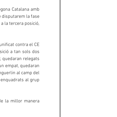
egona Catalana amb 
e disputarem la fase 
la tercera posició, 
ificat contra el CE 
ció a tan sols dos 
, quedaran relegats 
 un empat, quedaran 
nguerlin al camp del 
r enquadrats al grup 
e la millor manera 