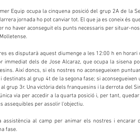
imer Equip ocupa la cinquena posició del grup 2A de la S
arrera jornada ho pot canviar tot. El que ja es coneix és qu
 no haver aconseguit els punts necessaris per situar-nos a 
Molletense.
tres es disputarà aquest diumenge a les 12:00 h en horari un
r immediat dels de Jose Alcaraz, que ocupa la sisena posi
sins. Així doncs, si els nostres no aconsegueixen puntuar
ó i destinats al grup 4t de la segona fase; si aconsegueixen
al grup 3r. Una victòria dels franquesins i la derrota del Si
única via per accedir a la quarta posició i, per tant, queda
és assequibles per assolir l'objectiu.
 assistència al camp per animar els nostres i encarar d
na fase.