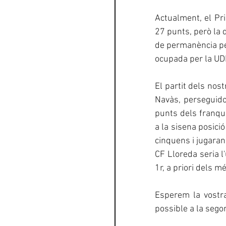
Actualment, el Pr
27 punts, però la d
de permanència per
ocupada per la UD
El partit dels nos
Navàs, perseguido
punts dels franque
a la sisena posici
cinquens i jugaran 
CF Lloreda seria l'
1r, a priori dels m
Esperem la vostra
possible a la sego