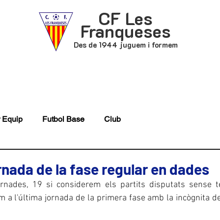
CF Les
Franqueses
Des de 1944 juguem i formem
P
FUTBOL BASE
ACTUALITAT
 Equip
Futbol Base
Club
ornada de la fase regular en dades
rnades, 19 si considerem els partits disputats sense t
 a l'última jornada de la primera fase amb la incògnita de l