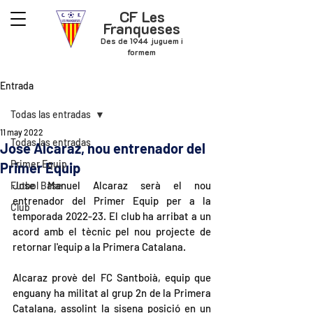
CF Les
Franqueses
Des de 1944 juguem i
formem
Entrada
Todas las entradas
11 may 2022
Todas las entradas
Jose Alcaraz, nou entrenador del
Primer Equip
Primer Equip
Jose Manuel Alcaraz serà el nou 
Futbol Base
entrenador del Primer Equip per a la 
Club
temporada 2022-23. El club ha arribat a un 
acord amb el tècnic pel nou projecte de 
retornar l'equip a la Primera Catalana.
Alcaraz provè del FC Santboià, equip que 
enguany ha militat al grup 2n de la Primera 
Catalana, assolint la sisena posició en un 