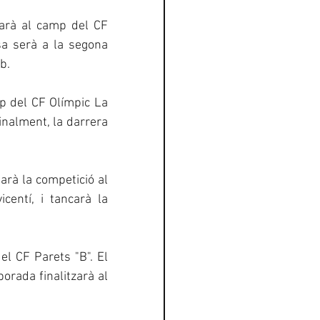
arà al camp del CF 
a serà a la segona 
b.
p del CF Olímpic La 
nalment, la darrera 
arà la competició al 
entí, i tancarà la 
l CF Parets "B". El 
rada finalitzarà al 