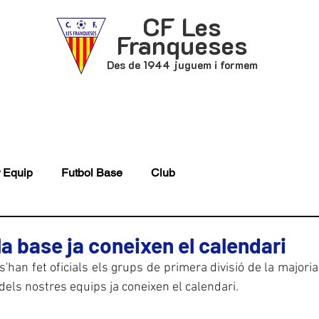
CF Les
Franqueses
Des de 1944 juguem i formem
P
FUTBOL BASE
ACTUALITAT
 Equip
Futbol Base
Club
la base ja coneixen el calendari
han fet oficials els grups de primera divisió de la majoria
dels nostres equips ja coneixen el calendari.