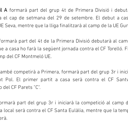
il A
 formarà part del grup 4t de Primera Divisió i debut
a el cap de setmana del 29 de setembre. El debut a cas
UE Seva, mentre que la lliga finalitzarà al camp de la UE Gur
formarà part del 4t de la Primera Divisió debutarà al cam
e a casa ho farà la següent jornada contra el CF Torelló. Fi
amp del CF Montmeló UE.
també competirà a Primera, formarà part del grup 3r i inici
t Pol. El primer partit a casa serà contra el CF Santvic
 del CF Parets "C".
formarà part del grup 3r i iniciarà la competició al camp de
a local serà contra el CF Santa Eulàlia, mentre que la tempo
erà.