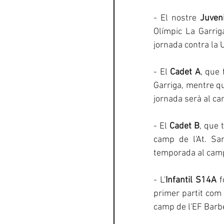
- El nostre 
Juven
Olímpic La Garrig
jornada contra la 
- El 
Cadet A
, que 
Garriga, mentre qu
jornada serà al c
- El 
Cadet B
, que 
camp de l'At. San
temporada al camp
- L'
Infantil S14A
 
primer partit com 
camp de l'EF Barb