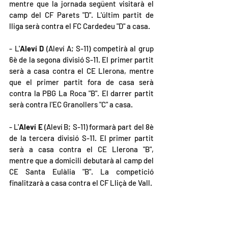
mentre que la jornada següent visitarà el 
camp del CF Parets "D". L'últim partit de 
lliga serà contra el FC Cardedeu "D" a casa.
- L'
Aleví D 
(Aleví A; S-11) competirà al grup 
6è de la segona divisió S-11. El primer partit 
serà a casa contra el CE Llerona, mentre 
que el primer partit fora de casa serà 
contra la PBG La Roca "B". El darrer partit 
serà contra l'EC Granollers "C" a casa.
- L'
Aleví E
 (Aleví B; S-11) formarà part del 8è 
de la tercera divisió S-11. El primer partit 
serà a casa contra el CE Llerona "B", 
mentre que a domicili debutarà al camp del 
CE Santa Eulàlia "B". La competició 
finalitzarà a casa contra el CF Lliçà de Vall.
Esperem que tots els equips puguin complir 
els seus objectius i a final de temporada 