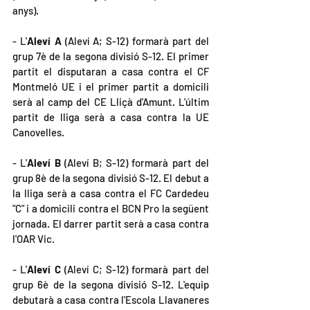
anys).
- L'
Aleví A
 (Aleví A; S-12) formarà part del 
grup 7è de la segona divisió S-12. El primer 
partit el disputaran a casa contra el CF 
Montmeló UE i el primer partit a domicili 
serà al camp del CE Lliçà d'Amunt. L'últim 
partit de lliga serà a casa contra la UE 
Canovelles.
- L'
Aleví B
 (Aleví B; S-12) formarà part del 
grup 8è de la segona divisió S-12. El debut a 
la lliga serà a casa contra el FC Cardedeu 
"C" i a domicili contra el BCN Pro la següent 
jornada. El darrer partit serà a casa contra 
l'OAR Vic.
- L'
Aleví C
 (Aleví C; S-12) formarà part del 
grup 6è de la segona divisió S-12. L'equip 
debutarà a casa contra l'Escola Llavaneres 