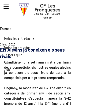
CF Les
Franqueses
Des de 1944 juguem i
formem
Entrada
Todas las entradas
21 sept 2023
Todas las entradas
Els Alevins ja coneixen els seus
Primer Equip
rivals
Quan falten una setmana i mitja per l'inici 
Futbol Base
de la competició, els nostres equips alevins 
Club
ja coneixen els seus rivals de cara a la 
competició per a la present temporada.
Enguany, la modalitat de F-7 s'ha dividit en 
categoria de primer any i de segon any, 
constituint-se d'aquesta manera la S-12 
(menors de 12 anys) i la S-11 (menors d'11 