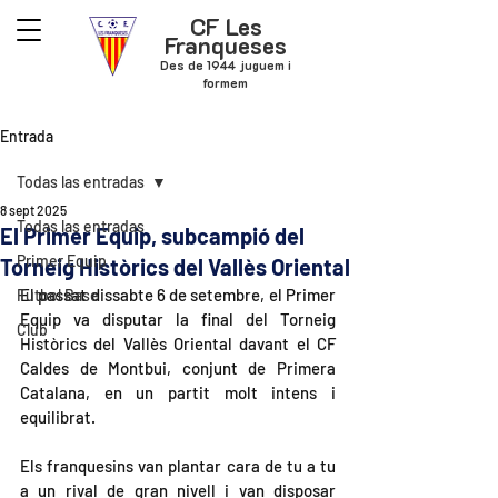
CF Les
Franqueses
Des de 1944 juguem i
formem
Entrada
Todas las entradas
8 sept 2025
Todas las entradas
El Primer Equip, subcampió del
Primer Equip
Torneig Històrics del Vallès Oriental
El passat dissabte 6 de setembre, el Primer 
Futbol Base
Equip va disputar la final del Torneig 
Club
Històrics del Vallès Oriental davant el CF 
Caldes de Montbui, conjunt de Primera 
Catalana, en un partit molt intens i 
equilibrat.
Els franquesins van plantar cara de tu a tu 
a un rival de gran nivell i van disposar 