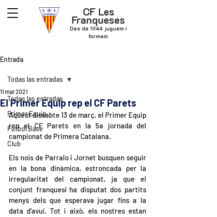
CF Les
Franqueses
Des de 1944 juguem i
formem
Entrada
Todas las entradas
11 mar 2021
Todas las entradas
El Primer Equip rep el CF Parets
Primer Equip
Aquest dissabte 13 de març, el Primer Equip 
rep el CF Parets en la 5a jornada del 
Futbol Base
campionat de Primera Catalana.
Club
Els nois de Parralo i Jornet busquen seguir 
en la bona dinàmica, estroncada per la 
irregularitat del campionat, ja que el 
conjunt franquesí ha disputat dos partits 
menys dels que esperava jugar fins a la 
data d’avui. Tot i això, els nostres estan 