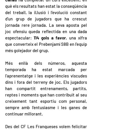
què els resultats han estat la conseqüència 
del treball, la il·lusió i l’evolució constant 
d’un grup de jugadors que ha crescut 
jornada rere jornada. La seva aposta pel 
joc ofensiu queda reflectida en una dada 
espectacular: 
114 gols a favor
, una xifra 
que converteix el Prebenjamí S8B en l'equip 
més golejador del grup.
Més enllà dels números, aquesta 
temporada ha estat marcada per 
l’aprenentatge i les experiències viscudes 
dins i fora del terreny de joc. Els jugadors 
han compartit entrenaments, partits, 
reptes i moments que han contribuït al seu 
creixement tant esportiu com personal, 
sempre amb l’entusiasme i les ganes de 
continuar millorant.
Des del CF Les Franqueses volem felicitar 