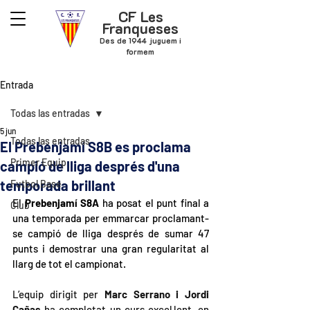
CF Les
Franqueses
Des de 1944 juguem i
formem
Entrada
Todas las entradas
5 jun
Todas las entradas
El Prebenjamí S8B es proclama
Primer Equip
campió de lliga després d'una
temporada brillant
Futbol Base
El 
Prebenjamí S8A
 ha posat el punt final a 
Club
una temporada per emmarcar proclamant-
se campió de lliga després de sumar 47 
punts i demostrar una gran regularitat al 
llarg de tot el campionat.
L’equip dirigit per 
Marc Serrano i Jordi 
Cañas
 ha completat un curs excel·lent, en 