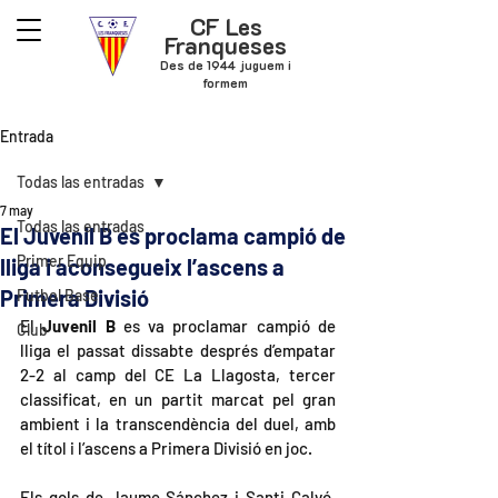
CF Les
Franqueses
Des de 1944 juguem i
formem
Entrada
Todas las entradas
7 may
Todas las entradas
El Juvenil B es proclama campió de
Primer Equip
lliga i aconsegueix l’ascens a
Primera Divisió
Futbol Base
El 
Juvenil B
 es va proclamar campió de 
Club
lliga el passat dissabte després d’empatar 
2-2 al camp del CE La Llagosta, tercer 
classificat, en un partit marcat pel gran 
ambient i la transcendència del duel, amb 
el títol i l’ascens a Primera Divisió en joc.
Els gols de Jaume Sánchez i Santi Calvó, 