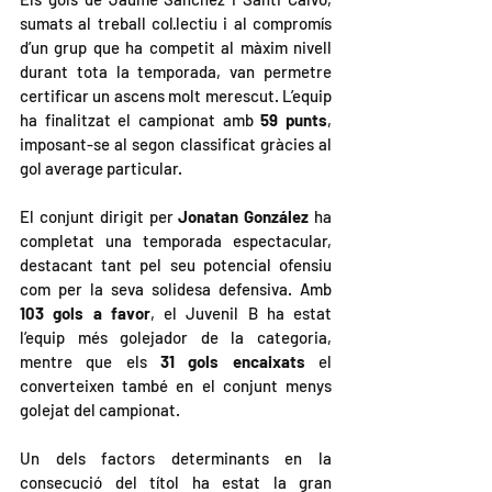
sumats al treball col·lectiu i al compromís 
d’un grup que ha competit al màxim nivell 
durant tota la temporada, van permetre 
certificar un ascens molt merescut. L’equip 
ha finalitzat el campionat amb 
59 punts
, 
imposant-se al segon classificat gràcies al 
gol average particular.
El conjunt dirigit per 
Jonatan González
 ha 
completat una temporada espectacular, 
destacant tant pel seu potencial ofensiu 
com per la seva solidesa defensiva. Amb 
103 gols a favor
, el Juvenil B ha estat 
l’equip més golejador de la categoria, 
mentre que els 
31 gols encaixats
 el 
converteixen també en el conjunt menys 
golejat del campionat.
Un dels factors determinants en la 
consecució del títol ha estat la gran 