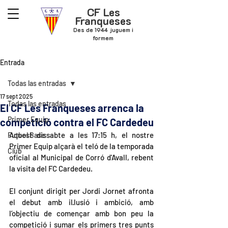
CF Les
Franqueses
Des de 1944 juguem i
formem
Entrada
Todas las entradas
17 sept 2025
Todas las entradas
El CF Les Franqueses arrenca la
Primer Equip
competició contra el FC Cardedeu
Aquest dissabte a les 17:15 h, el nostre 
Futbol Base
Primer Equip alçarà el teló de la temporada 
Club
oficial al Municipal de Corró d'Avall, rebent 
la visita del FC Cardedeu.
El conjunt dirigit per Jordi Jornet afronta 
el debut amb il·lusió i ambició, amb 
l’objectiu de començar amb bon peu la 
competició i sumar els primers tres punts 