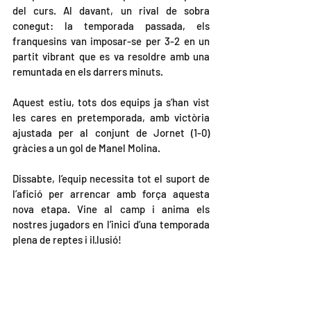
del curs. Al davant, un rival de sobra 
conegut: la temporada passada, els 
franquesins van imposar-se per 3-2 en un 
partit vibrant que es va resoldre amb una 
remuntada en els darrers minuts.
Aquest estiu, tots dos equips ja s’han vist 
les cares en pretemporada, amb victòria 
ajustada per al conjunt de Jornet (1-0) 
gràcies a un gol de Manel Molina.
Dissabte, l’equip necessita tot el suport de 
l’afició per arrencar amb força aquesta 
nova etapa. Vine al camp i anima els 
nostres jugadors en l’inici d’una temporada 
plena de reptes i il·lusió!