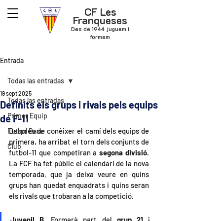
CF Les
Franqueses
Des de 1944 juguem i
formem
Entrada
Todas las entradas
19 sept 2025
Todas las entradas
Definits els grups i rivals pels equips
Primer Equip
de F-11
Després de conèixer el camí dels equips de 
Futbol Base
primera, ha arribat el torn dels conjunts de 
Club
futbol-11 que competiran a 
segona divisió
. 
La FCF ha fet públic el calendari de la nova 
temporada, que ja deixa veure en quins 
grups han quedat enquadrats i quins seran 
els rivals que trobaran a la competició.
Juvenil B. 
Formarà part del 
grup 21
 i 