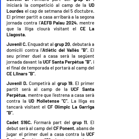
iniciarà la competició al camp de la 
UD 
Lourdes
 el cap de setmana del 5 d’octubre. 
El primer partit a casa arribarà a la segona 
jornada contra l’
AEFB Palau 2024
, mentre 
que la lliga clourà visitant el 
CE La 
Llagosta
.
Juvenil C. 
Enquadrat al 
grup 20
, debutarà a 
domicili contra l’
Atlètic del Vallès “B”
. El 
seu primer duel a casa serà la següent 
jornada davant la 
UCF Santa Perpètua “B”
, i 
el final de temporada el portarà al camp del 
CE Llinars “B”
.
Juvenil D. 
Competirà 
al 
grup 19
. El primer 
partit serà al camp de la 
UCF Santa 
Perpètua
, mentre que l’estrena a casa serà 
contra la 
UD Molletense “C”
. La lliga es 
tancarà visitant el 
CF Olímpic La Garriga 
“B”
.
Cadet S16C. 
Formarà 
part del 
grup 11
. El 
debut serà al camp del 
CF Ponent
, abans de 
jugar el primer duel a casa contra la 
UCF 