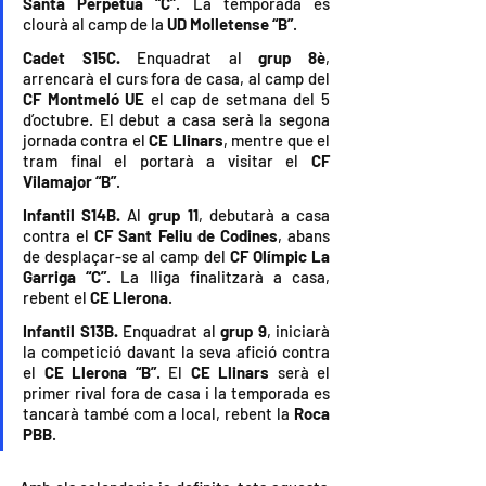
Santa Perpètua “C”
. La temporada es 
clourà al camp de la 
UD Molletense “B”
.
Cadet S15C. 
Enquadrat al 
grup 8è
, 
arrencarà el curs fora de casa, al camp del 
CF Montmeló UE
 el cap de setmana del 5 
d’octubre. El debut a casa serà la segona 
jornada contra el 
CE Llinars
, mentre que el 
tram final el portarà a visitar el 
CF 
Vilamajor “B”
.
Infantil S14B. 
A
l 
grup 11
, debutarà a casa 
contra el 
CF Sant Feliu de Codines
, abans 
de desplaçar-se al camp del 
CF Olímpic La 
Garriga “C”
. La lliga finalitzarà a casa, 
rebent el 
CE Llerona
.
Infantil S13B. 
E
nquadrat al 
grup 9
, iniciarà 
la competició davant la seva afició contra 
el 
CE Llerona “B”
. El 
CE Llinars
 serà el 
primer rival fora de casa i la temporada es 
tancarà també com a local, rebent la 
Roca 
PBB
.