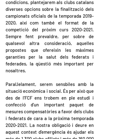
condicions, plantejarem als clubs catalans 
diverses opcions sobre la finalització dels 
campionats oficials de la temporada 2019-
2020, així com també el format de la 
competició del pròxim curs 2020-2021. 
Sempre fent prevaldre, per sobre de 
qualsevol altra consideració, aquelles 
propostes que ofereixin les màximes 
garanties per la salut dels federats i 
federades, la qüestió més important per 
nosaltres.
Paral·lelament, serem sensbiles amb la 
situació econòmica i social. És per això que 
des de l'FCF ens trobem en ple estudi i 
confecció d'un important paquet de 
mesures compensatòries a favor dels clubs 
i federats de cara a la pròxima temporada 
2020-2021. La nostra obligació i deure en 
aquest context d'emergència és ajudar els 
més de 1.300 clubs afiliats i més de 160.000 