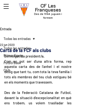
CF Les
Franqueses
Des de 1944 juguem i
formem
Entrada
Todas las entradas
22 jun 2020
Todas las entradas
Carta de la FCF als clubs
Primer Equip
Benvolgut/da president/a, 
Com no pot ser d'una altra forma, rep 
Futbol Base
aquesta carta des de l'anhel i el nostre 
Club
desig que tant tu, com tota la teva família i 
tots els membres del teu club estigueu bé 
en els moments que travessem.
Des de la Federació Catalana de Futbol, 
davant la situació d'excepcionalitat en què 
ens trobem, us volem traslladar les 