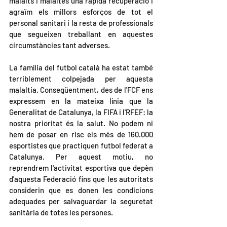
malalts i malaltes una ràpida recuperació i 
agraïm els millors esforços de tot el 
personal sanitari i la resta de professionals 
que segueixen treballant en aquestes 
circumstàncies tant adverses.
La família del futbol català ha estat també 
terriblement colpejada per aquesta 
malaltia. Consegüentment, des de l'FCF ens 
expressem en la mateixa línia que la 
Generalitat de Catalunya, la FIFA i l'RFEF: la 
nostra prioritat és la salut. No podem ni 
hem de posar en risc els més de 160.000 
esportistes que practiquen futbol federat a 
Catalunya. Per aquest motiu, no 
reprendrem l'activitat esportiva que depèn 
d'aquesta Federació fins que les autoritats 
considerin que es donen les condicions 
adequades per salvaguardar la seguretat 
sanitària de totes les persones.