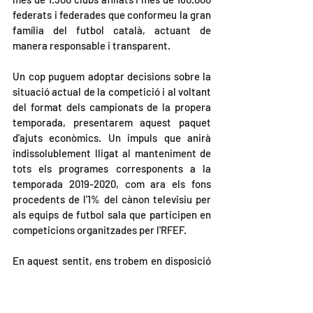
federats i federades que conformeu la gran 
família del futbol català, actuant de 
manera responsable i transparent.
Un cop puguem adoptar decisions sobre la 
situació actual de la competició i al voltant 
del format dels campionats de la propera 
temporada, presentarem aquest paquet 
d'ajuts econòmics. Un impuls que anirà 
indissolublement lligat al manteniment de 
tots els programes corresponents a la 
temporada 2019-2020, com ara els fons 
procedents de l'1% del cànon televisiu per 
als equips de futbol sala que participen en 
competicions organitzades per l'RFEF.
En aquest sentit, ens trobem en disposició 
d'avançar-vos que, fins i tot en el supòsit 
que no es pugui acabar la competició de la 
temporada 2019-2020, des de la Federació 