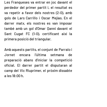
Les Franqueses va entrar en joc davant el 
perdedor del primer partit i, el resultat es 
va repetir a favor dels nostres (2-0), amb 
gols de Lars Carrillo i Oscar Mejías. En el 
darrer matx, els nostres es van imposar 
també amb un gol d'Omar Qanni davant el 
Sant Cugat FC (1-0), certificant així la 
primera posició del triangular.
Amb aquests partits, el conjunt de Parralo i 
Jornet encara l'última setmana de 
preparació abans d'iniciar la competició 
oficial. El darrer partit el disputaran al 
camp del Vic Riuprimer, el pròxim dissabte 
a les 18:00 h.