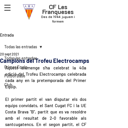
CF Les
Franqueses
Des de 1944 juguem i
formem
Entrada
Todas las entradas
20 sept 2021
Todas las entradas
Campions del Trofeu Electrocamps
Primer Equip
Aquest diumenge s'ha celebrat la 40a 
edició del Trofeu Electrocamps celebrada 
Futbol Base
cada any en la pretemporada del Primer 
Club
Equip.
El primer partit el van disputar els dos 
equips convidats, el Sant Cugat FC i la UE 
Costa Brava "B", partit que es va resoldre 
amb el resultat de 2-0 favorable als 
santcugatencs. En el segon partit, el CF 