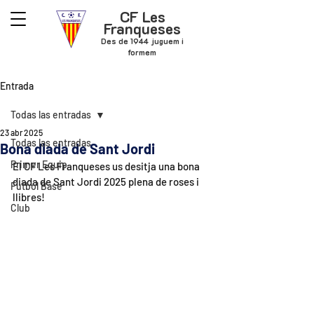
CF Les
Franqueses
Des de 1944 juguem i
formem
Entrada
Todas las entradas
23 abr 2025
Todas las entradas
Bona diada de Sant Jordi
Primer Equip
El CF Les Franqueses us desitja una bona 
diada de Sant Jordi 2025 plena de roses i 
Futbol Base
llibres!
Club