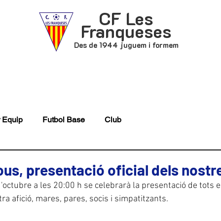
CF Les
Franqueses
Des de 1944 juguem i formem
P
FUTBOL BASE
ACTUALITAT
 Equip
Futbol Base
Club
ous, presentació oficial dels nostr
'octubre a les 20:00 h se celebrarà la presentació de tots e
ra afició, mares, pares, socis i simpatitzants.