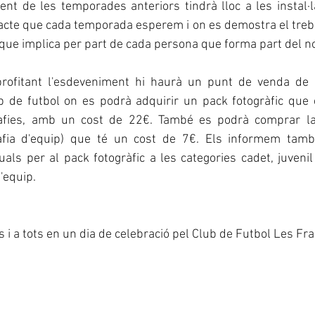
ent de les temporades anteriors tindrà lloc a les instal·
'acte que cada temporada esperem i on es demostra el treball
que implica per part de cada persona que forma part del no
profitant l'esdeveniment hi haurà un punt de venda de p
p de futbol on es podrà adquirir un pack fotogràfic que c
afies, amb un cost de 22€. També es podrà comprar la f
grafia d'equip) que té un cost de 7€. Els informem tam
duals per al pack fotogràfic a les categories cadet, juvenil
d'equip.
 i a tots en un dia de celebració pel Club de Futbol Les F