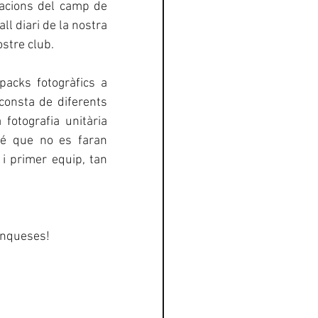
lacions del camp de 
 diari de la nostra 
stre club.
acks fotogràfics a 
onsta de diferents 
otografia unitària 
bé que no es faran 
 i primer equip, tan 
ranqueses!